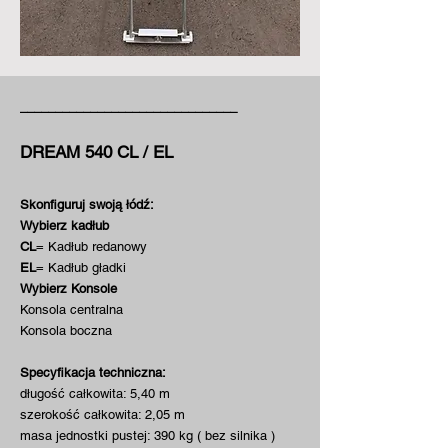
_______________________________
DREAM 540 CL / EL
Skonfiguruj swoją łódź:
Wybierz kadłub
CL
= Kadłub redanowy
​EL
= Kadłub gładki
Wybierz Konsole
Konsola c
entralna
Konsola boczna
Specyfikacja techniczna:
długość całkowita: 5,40 m
szerokość całkowita: 2,05 m
masa jednostki pustej: 390 kg ( bez silnika )