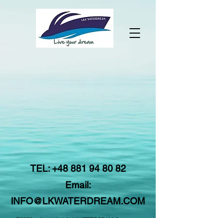
TEL:
+48 881 94 80 82
Email:
INFO@LKWATERDREAM.COM